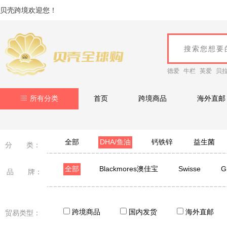
贝壳跨境欢迎您！
德爱
牛栏
英爱
贝
所有分类
首页
跨境商品
海外直邮
全部
DHA/鱼油
钙铁锌
益生菌
分 类：
全部
Blackmores澳佳宝
Swisse
品 牌：
Nordic Naturals
LIFELINE CARE
EZZ
小小伞
omegor /金凯撒
MegaGold
伊
跨境商品
国内发货
海外直邮
贸易类型：