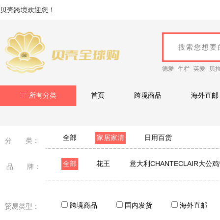
贝壳跨境欢迎您！
德爱
牛栏
英爱
贝
所有分类
首页
跨境商品
海外直邮
全部
家居家清
日用百货
分 类：
全部
花王
意大利CHANTECLAIR大公
品 牌：
老奶奶的秘密Grandma's Secret
ST小鸡
A
伊趣
优全生活
Playtex
GALO DE B
跨境商品
国内发货
海外直邮
贸易类型：
pixysart比克希
KANCHIA康安佳
algabo