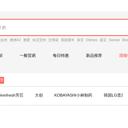
贝拉米
澳洲A2
澳爱
佳贝艾特
艾维诺
美国童年
喜宝
Ddrops
嘉宝
Swisse
Bio
邮
一般贸易
每日特惠
新品推荐
活动
理
emfresh芳芯
大创
KOBAYASHI小林制药
韩国LG贵爱