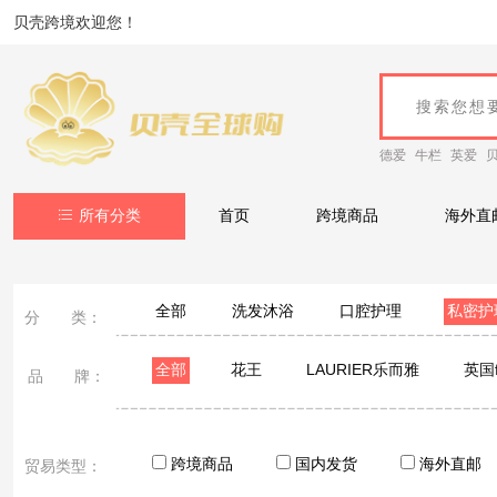
贝壳跨境欢迎您！
德爱
牛栏
英爱
所有分类
首页
跨境商品
海外直
全部
洗发沐浴
口腔护理
私密护
分 类：
全部
花王
LAURIER乐而雅
英国f
品 牌：
KAVAGOOD卡瓦库德
LOCKMIO绿之密语
跨境商品
国内发货
海外直邮
贸易类型：