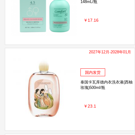
148mL/瓶
￥17.16
2027年12月-2028年01月
国内发货
泰国卡瓦库德内衣洗衣液(西柚
玫瑰)500ml/瓶
￥23.1