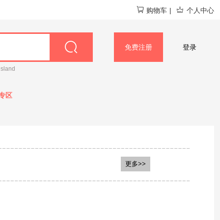
购物车
|
个人中心
免费注册
登录
island
专区
娘
vlanse/葳兰氏
更多>>